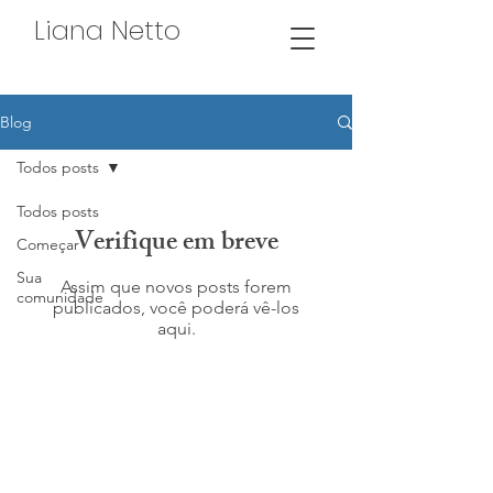
Liana Netto
Blog
Todos posts
Todos posts
Verifique em breve
Começar
Sua
Assim que novos posts forem
comunidade
publicados, você poderá vê-los
aqui.
©️ Copyright - Liana Netto - Todos os direitos reservados
lianetto@uol.com.br