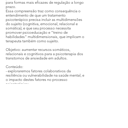
para formas mais eficazes de regulação a longo
prazo.
Essa compreensão traz como consequência o
entendimento de que um tratamento
psicoterápico precisa incluir as multidimensões
do sujeito (cognitiva, emocional, relacional e
somática), e que seu processo necessita
promover psicoeducação e “treino de
habilidades” multidimensionais, que implicam o
terapeuta também como sujeito.
Objetivo: aumentar recursos somáticos,
relacionais e cognitivos para a psicoterapia dos
transtornos de ansiedade em adultos.
Conteúdo:
- exploraremos fatores colaborativos da
resiliência ou vulnerabilidade na saúde mental, e
o impacto destes fatores no processo
psicoterápico;
- abordaremos a nosologia dos transtornos de
ansiedade mais frequentes na clínica
psicológica, compreendendo os componentes
somáticos presentes, tanto quanto as distorções
cognitivas de cada transtorno abordado.
- exploraremos (cognitiva e vivencialmente)
recursos terapêuticos para o tratamento do TEPT
(transtorno de estresse pós-traumático) e do TEA
(transtorno de estresse agudo), Síndrome do
Pânico, TAG (transtorno de ansiedade