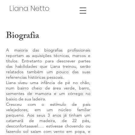
Liana Netto
Biografia
A maioria das biografias profissionais
reportam as aquisições técnicas, marcos e
títulos. Entretanto para descrever partes
das habilidades que Liana treinou, serão
relatados também um pouco das suas
referencias históricas pessoais.
Liana viveu uma infância de pé no chão,
num bairro cheio de área verde, barro,
sementes de mamona e um córrego no
baixio de sua ladeira.
Cresceu com o estímulo de pais
velejadores, em um núcleo familiar
pequeno. Aos seus 3 anos já tinham um
catamarã de madeira, de 22 pés,
desconfortaaavel..... estivesse chovendo ou
fazendo sol saíam com vento em popa, e