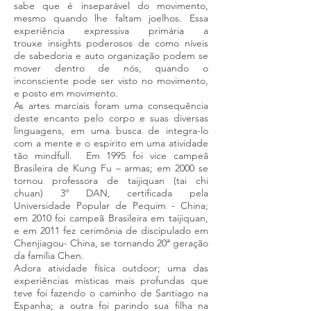
sabe que é inseparável do movimento,
mesmo quando lhe faltam joelhos. Essa
experiência expressiva primária a
trouxe insights poderosos de como níveis
de sabedoria e auto organização podem se
mover dentro de nós, quando o
inconsciente pode ser visto no movimento,
e posto em movimento.
As artes marciais foram uma consequência
deste encanto pelo corpo e suas diversas
linguagens, em uma busca de integra-lo
com a mente e o espirito em uma atividade
tão mindfull. Em 1995 foi vice campeã
Brasileira de Kung Fu – armas; em 2000 se
tornou professora de taijiquan (tai chi
chuan) 3º DAN, certificada pela
Universidade Popular de Pequim - China;
em 2010 foi campeã Brasileira em taijiquan,
e em 2011 fez cerimônia de discipulado em
Chenjiagou- China, se tornando 20ª geração
da família Chen.
Adora atividade física outdoor; uma das
experiências místicas mais profundas que
teve foi fazendo o caminho de Santiago na
Espanha; a outra foi parindo sua filha na