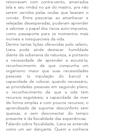
retornavam com contra-vento, amarrados
(ela e seu irmão) no pé do mastro, pra não
serem varridos pelas ondas que lavavam o
convés. Entre pescarias ao amanhecer e
velejadas desesperadas, puderam aprender
e valorizar o papel dos riscos auto-impostos,
como passaporte para os momentos mais
incríveis e inesquecíveis da vida.
Dentre tantas lições oferecidas pelo veleiro,
Liana pode ainda destacar: humildade
diante da soberania da natureza, e portanto
a necessidade de aprender a escutá-la;
reconhecimento de que compunha um
organismo maior que suas necessidades
pessoais (a tripulação do barco) e
capacidade de colocar, quando necessário,
as prioridades pessoais em segundo plano;
o reconhecimento de que a vida tem
recursos esgotáveis; a capacidade de viver
de forma simples e com poucos recursos; o
aprendizado de suportar desconforto sem
queixas, e sem desconectar do tempo
presente e da fisicalidade das experiências.
Falando sobre fisicalidade, Liana se entende
como um ser dançante. Quem a conhece