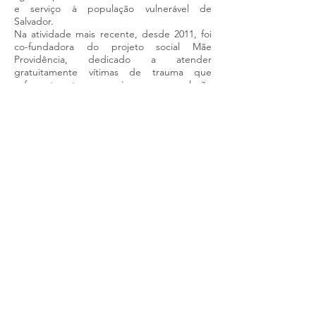
e serviço à população vulnerável de
Salvador.
Na atividade mais recente, desde 2011, foi
co-fundadora do projeto social Mãe
Providência, dedicado a atender
gratuitamente vítimas de trauma que
sofrem transtornos ansiosos na população
vulnerável de Salvador-Bahia. São
atendimentos de terapia breve, feitos por
alunos em formação na Experiência
Somática ou na pós de Psicotraumatologia,
que recebem supervisões gratuitas ao
longo do processo.
Coordena, supervisiona e ensina na
especialização lato-sensu em
Psicotraumatologia, que é promovida pelo
Instituto Junguiano da Bahia, com a
chancela da Escola Bahiana de Medicina,
desenvolvendo um diálogo nutritivo entre a
abordagem analítica e abordagens
somáticas. Este ambiente acadêmico é o
grande incubador dos seus cursos, que vão
sendo inspirados nas necessidades
emergentes dos profissionais de saúde que
participam dele, e aos quais Liana estende