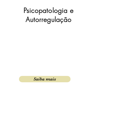
Psicopatologia e
Autorregulação
Este workshop teórico-vivencial, com duração
de 26h, capacita o participante a aumentar
seus recursos relacionais, cognitivos e
somáticos (estratégias de trabalho “buttom-
up” - baseado em informações sensoriais) para
a psicoterapia dos transtornos de ansiedade
em adultos.
Saiba mais