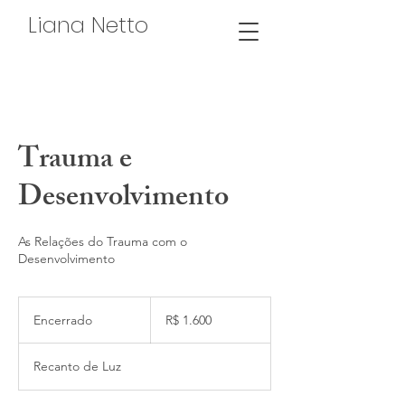
Liana Netto
Trauma e
Desenvolvimento
As Relações do Trauma com o
Desenvolvimento
1.600
Reais
Encerrado
E
R$ 1.600
brasileiros
n
c
Recanto de Luz
e
r