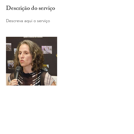
r
a
Descrição do serviço
d
o
Descreva aqui o serviço
Informações de contato
bdias100@gmail.com
Brasília - DF, Brasil